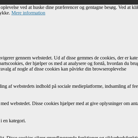
e oplevelse ved at huske dine præferencer og gentagne besøg. Ved at kl
tykke.
Mere information
navigerer gennem webstedet. Ud af disse gemmes de cookies, der er kateg
artscookies, der hjælper os med at analysere og forstå, hvordan du br
avalg af nogle af disse cookies kan påvirke din browseroplevelse
ing af webstedets indhold på sociale medieplatforme, indsamling af fee
r med webstedet. Disse cookies hjælper med at give oplysninger om antal
i en kategori.
rekt. Disse cookies sikrer grundlæggende funktioner og sikkerhedsfunkt