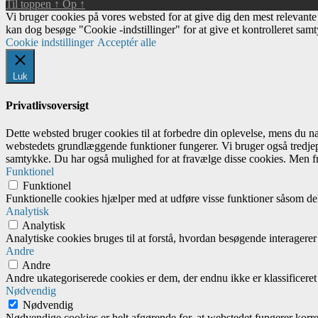
Til toppen
↑
Op
↑
Vi bruger cookies på vores websted for at give dig den mest relevant
kan dog besøge "Cookie -indstillinger" for at give et kontrolleret sam
Cookie indstillinger
Acceptér alle
Luk
Privatlivsoversigt
Dette websted bruger cookies til at forbedre din oplevelse, mens du 
webstedets grundlæggende funktioner fungerer. Vi bruger også tredjep
samtykke. Du har også mulighed for at fravælge disse cookies. Men fr
Funktionel
Funktionel
Funktionelle cookies hjælper med at udføre visse funktioner såsom del
Analytisk
Analytisk
Analytiske cookies bruges til at forstå, hvordan besøgende interagere
Andre
Andre
Andre ukategoriserede cookies er dem, der endnu ikke er klassificeret 
Nødvendig
Nødvendig
Nødvendige cookies er helt afgørende for, at webstedet fungerer kor