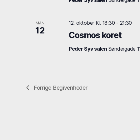
Peder Syv salen
Søndergade 11,
12. oktober Kl. 18:30
-
21:30
MAN
12
Cosmos koret
Peder Syv salen
Søndergade 11,
Forrige
Begivenheder