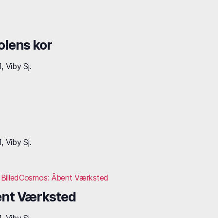
olens kor
 Viby Sj.
 Viby Sj.
BilledCosmos: Åbent Værksted
ent Værksted