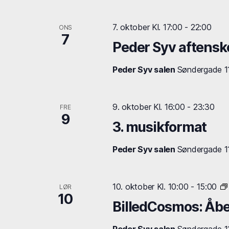
7. oktober Kl. 17:00
-
22:00
ONS
7
Peder Syv aftensk
Peder Syv salen
Søndergade 11,
9. oktober Kl. 16:00
-
23:30
FRE
9
3. musikformat
Peder Syv salen
Søndergade 11,
10. oktober Kl. 10:00
-
15:00
LØR
10
BilledCosmos: Åb