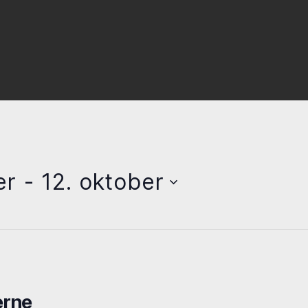
er
 - 
12. oktober
erne