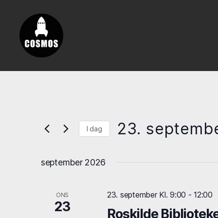
Vores
Cosmos
23. septemb
I dag
V
æ
september 2026
l
g
d
a
23. september Kl. 9:00
-
12:00
ONS
t
23
Roskilde Bibliotek
o