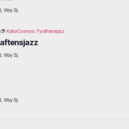
 Viby Sj.
KulturCosmos: Fyraftensjazz
aftensjazz
 Viby Sj.
 Viby Sj.