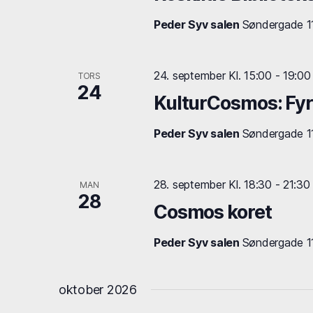
.
Peder Syv salen
Søndergade 11,
24. september Kl. 15:00
-
19:00
TORS
24
KulturCosmos: Fyr
Peder Syv salen
Søndergade 11,
28. september Kl. 18:30
-
21:30
MAN
28
Cosmos koret
Peder Syv salen
Søndergade 11,
oktober 2026