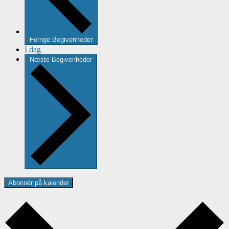
Forrige
Begivenheder
I dag
Næste
Begivenheder
Abonnér på kalender