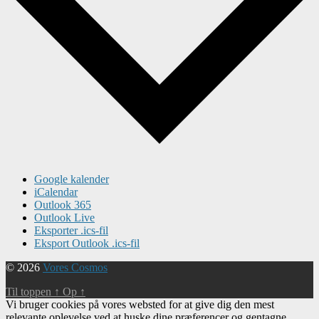
Google kalender
iCalendar
Outlook 365
Outlook Live
Eksporter .ics-fil
Eksport Outlook .ics-fil
© 2026
Vores Cosmos
Til toppen
↑
Op
↑
Vi bruger cookies på vores websted for at give dig den mest
relevante oplevelse ved at huske dine præferencer og gentagne