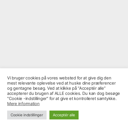
.
Vi bruger cookies på vores websted for at give dig den
mest relevante oplevelse ved at huske dine præferencer
og gentagne besøg. Ved at klikke på “Acceptér alle”
© 2026
Vores Cosmos
Op
↑
accepterer du brugen af ​​ALLE cookies. Du kan dog besøge
"Cookie -indstillinger" for at give et kontrolleret samtykke.
Mere information
Cookie indstillinger
Acceptér alle