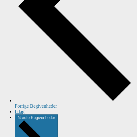
Forrige
Begivenheder
I dag
Næste
Begivenheder