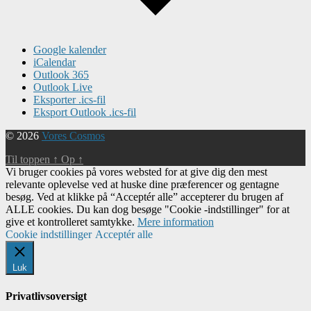
Google kalender
iCalendar
Outlook 365
Outlook Live
Eksporter .ics-fil
Eksport Outlook .ics-fil
© 2026
Vores Cosmos
Til toppen
↑
Op
↑
Vi bruger cookies på vores websted for at give dig den mest
relevante oplevelse ved at huske dine præferencer og gentagne
besøg. Ved at klikke på “Acceptér alle” accepterer du brugen af ​​
ALLE cookies. Du kan dog besøge "Cookie -indstillinger" for at
give et kontrolleret samtykke.
Mere information
Cookie indstillinger
Acceptér alle
Luk
Privatlivsoversigt