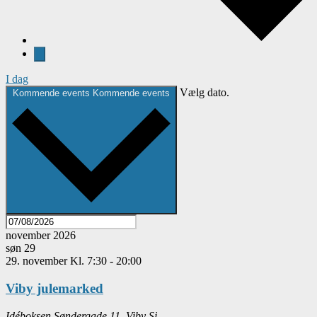
I dag
Vælg dato.
Kommende events
Kommende events
november 2026
søn
29
29. november Kl. 7:30
-
20:00
Viby julemarked
Idéboksen
Søndergade 11, Viby Sj.