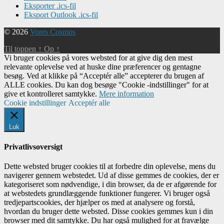
Eksporter .ics-fil
Eksport Outlook .ics-fil
© 2026
Vores Cosmos
Til toppen
↑
Op
↑
Vi bruger cookies på vores websted for at give dig den mest
relevante oplevelse ved at huske dine præferencer og gentagne
besøg. Ved at klikke på “Acceptér alle” accepterer du brugen af ​​
ALLE cookies. Du kan dog besøge "Cookie -indstillinger" for at
give et kontrolleret samtykke.
Mere information
Cookie indstillinger
Acceptér alle
Luk
Privatlivsoversigt
Dette websted bruger cookies til at forbedre din oplevelse, mens du
navigerer gennem webstedet. Ud af disse gemmes de cookies, der er
kategoriseret som nødvendige, i din browser, da de er afgørende for
at webstedets grundlæggende funktioner fungerer. Vi bruger også
tredjepartscookies, der hjælper os med at analysere og forstå,
hvordan du bruger dette websted. Disse cookies gemmes kun i din
browser med dit samtykke. Du har også mulighed for at fravælge