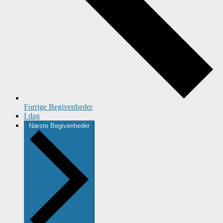
Forrige
Begivenheder
I dag
Næste
Begivenheder