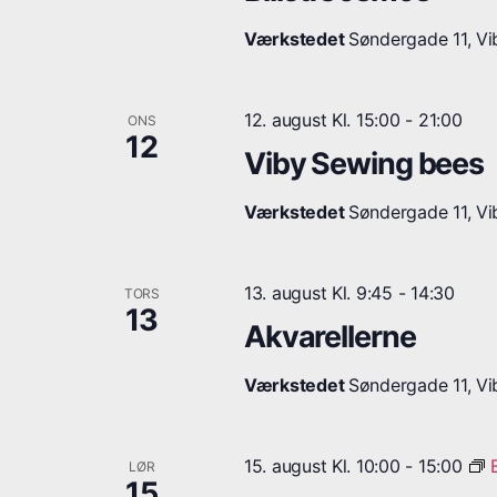
.
Værkstedet
Søndergade 11, Vib
12. august Kl. 15:00
-
21:00
ONS
12
Viby Sewing bees
Værkstedet
Søndergade 11, Vib
13. august Kl. 9:45
-
14:30
TORS
13
Akvarellerne
Værkstedet
Søndergade 11, Vib
15. august Kl. 10:00
-
15:00
LØR
15