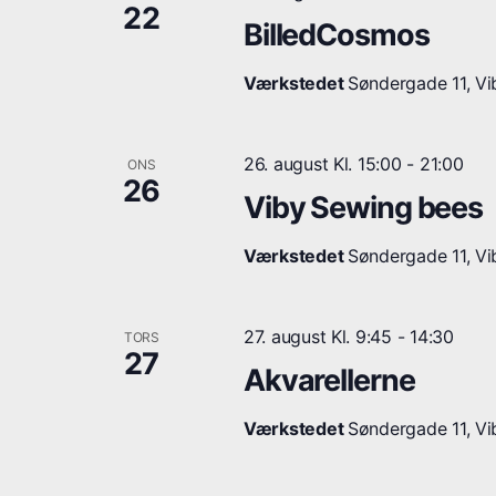
22
BilledCosmos
Værkstedet
Søndergade 11, Vib
26. august Kl. 15:00
-
21:00
ONS
26
Viby Sewing bees
Værkstedet
Søndergade 11, Vib
27. august Kl. 9:45
-
14:30
TORS
27
Akvarellerne
Værkstedet
Søndergade 11, Vib