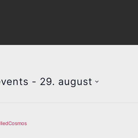
vents
 - 
29. august
illedCosmos