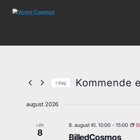
Vores
Cosmos
Kommende e
I dag
V
æ
august 2026
l
g
d
a
8. august Kl. 10:00
-
15:00
B
LØR
t
8
BilledCosmos
o