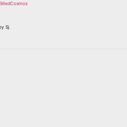
BilledCosmos
y Sj.