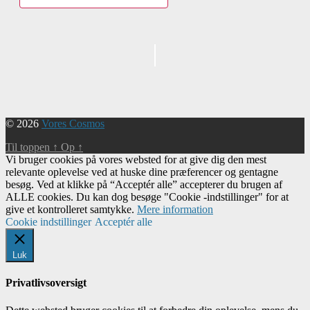
Begivenhed
Navigation
© 2026
Vores Cosmos
Til toppen
↑
Op
↑
Vi bruger cookies på vores websted for at give dig den mest
relevante oplevelse ved at huske dine præferencer og gentagne
besøg. Ved at klikke på “Acceptér alle” accepterer du brugen af ​​
ALLE cookies. Du kan dog besøge "Cookie -indstillinger" for at
give et kontrolleret samtykke.
Mere information
Cookie indstillinger
Acceptér alle
Luk
Privatlivsoversigt