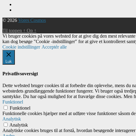
© 2026
Vores Cosmos
Til toppen
↑
Op
↑
Vi bruger cookies på vores websted for at give dig den mest relevant
kan dog besøge "Cookie -indstillinger" for at give et kontrolleret sam
Cookie indstillinger
Acceptér alle
Luk
Privatlivsoversigt
Dette websted bruger cookies til at forbedre din oplevelse, mens du 
webstedets grundlæggende funktioner fungerer. Vi bruger også tredjep
samtykke. Du har også mulighed for at fravælge disse cookies. Men fr
Funktionel
Funktionel
Funktionelle cookies hjælper med at udføre visse funktioner såsom del
Analytisk
Analytisk
Analytiske cookies bruges til at forstå, hvordan besøgende interagere
Andre