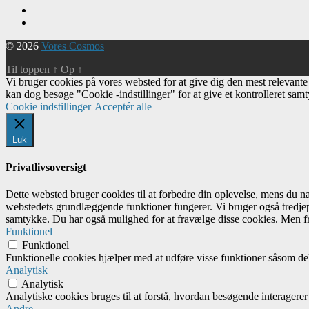
© 2026
Vores Cosmos
Til toppen
↑
Op
↑
Vi bruger cookies på vores websted for at give dig den mest relevant
kan dog besøge "Cookie -indstillinger" for at give et kontrolleret sam
Cookie indstillinger
Acceptér alle
Luk
Privatlivsoversigt
Dette websted bruger cookies til at forbedre din oplevelse, mens du 
webstedets grundlæggende funktioner fungerer. Vi bruger også tredjep
samtykke. Du har også mulighed for at fravælge disse cookies. Men fr
Funktionel
Funktionel
Funktionelle cookies hjælper med at udføre visse funktioner såsom del
Analytisk
Analytisk
Analytiske cookies bruges til at forstå, hvordan besøgende interagere
Andre