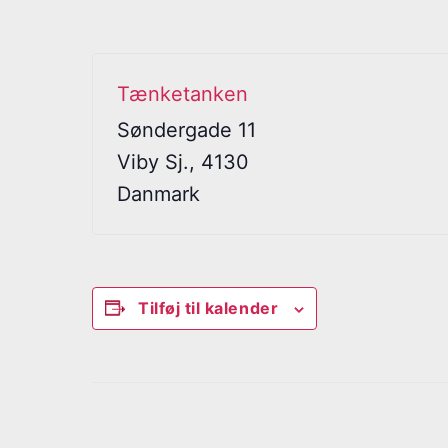
Tænketanken
Søndergade 11
Viby Sj.
,
4130
Danmark
Tilføj til kalender
B