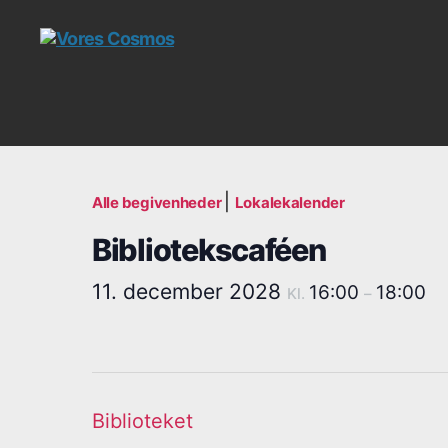
Vores
Cosmos
|
Alle begivenheder
Lokalekalender
Bibliotekscaféen
11. december 2028
16:00
18:00
Kl.
–
Biblioteket