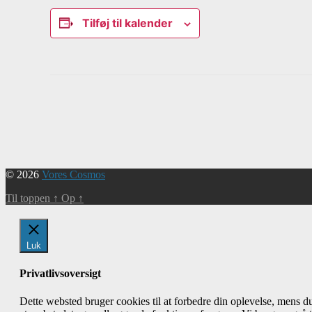
Tilføj til kalender
Begivenhed
Navigation
© 2026
Vores Cosmos
Til toppen
↑
Op
↑
Luk
Privatlivsoversigt
Dette websted bruger cookies til at forbedre din oplevelse, mens 