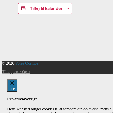
Tilføj til kalender
Begivenhed
Navigation
© 2026
Vores Cosmos
Til toppen
↑
Op
↑
Luk
Privatlivsoversigt
Dette websted bruger cookies til at forbedre din oplevelse, mens 