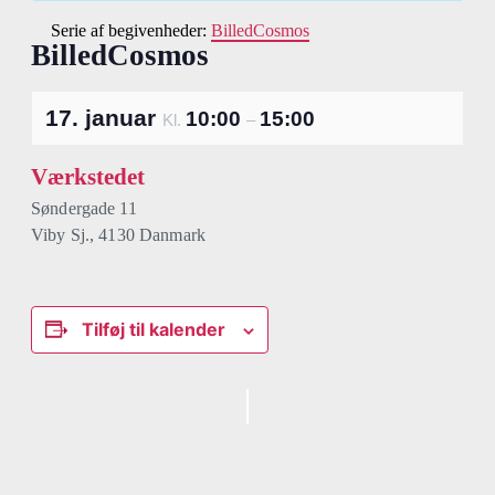
Serie af begivenheder:
BilledCosmos
BilledCosmos
17. januar
10:00
15:00
Kl.
–
Værkstedet
Søndergade 11
Viby Sj.
,
4130
Danmark
Tilføj til kalender
Begivenhed
Navigation