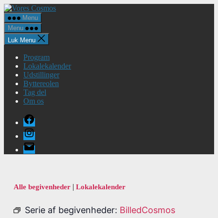
Spring
Vores
til
Cosmos
Menu
indholdet
Menu
Luk Menu
Program
Lokalekalender
Udstillinger
Byttereolen
Tag del
Om os
Facebook
Instagram
E-
mail
|
Alle begivenheder
Lokalekalender
Serie af begivenheder:
BilledCosmos