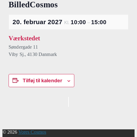
BilledCosmos
20. februar 2027
10:00
15:00
Kl.
–
Værkstedet
Søndergade 11
Viby Sj.
,
4130
Danmark
Tilføj til kalender
Begivenhed
Navigation
© 2026
Vores Cosmos