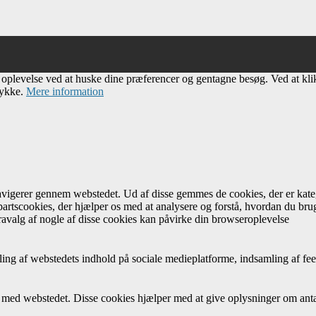
e oplevelse ved at huske dine præferencer og gentagne besøg. Ved at kl
tykke.
Mere information
navigerer gennem webstedet. Ud af disse gemmes de cookies, der er kateg
artscookies, der hjælper os med at analysere og forstå, hvordan du br
avalg af nogle af disse cookies kan påvirke din browseroplevelse
ing af webstedets indhold på sociale medieplatforme, indsamling af fee
r med webstedet. Disse cookies hjælper med at give oplysninger om antal