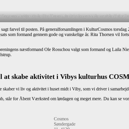
i Rasmussen holder tale for Rita Thorsen, der ikke længere er formand for KulturC
gt farvel til posten. På generalforsamlingen i KulturCosmos torsdag 26
sats som formand gennem gode og vanskelige år. Rita Thorsen vil fortsa
 foreningens næstformand Ole Rosschou valgt som formand og Laila Nie
elstrup.
l at skabe aktivitet i Vibys kulturhus CO
skaber vi liv og aktivitet i huset midt i Viby, som vi driver i samarbe
ub, står for Åbent Værksted om lørdagen og meget mere. Du kan se vor
Cosmos
Søndergade