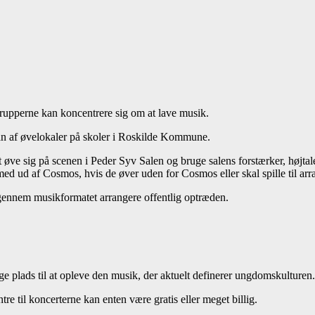
rupperne kan koncentrere sig om at lave musik.
n af øvelokaler på skoler i Roskilde Kommune.
t øve sig på scenen i Peder Syv Salen og bruge salens forstærker, højta
e med ud af Cosmos, hvis de øver uden for Cosmos eller skal spille til 
gennem musikformatet arrangere offentlig optræden.
e plads til at opleve den musik, der aktuelt definerer ungdomskulturen.
re til koncerterne kan enten være gratis eller meget billig.