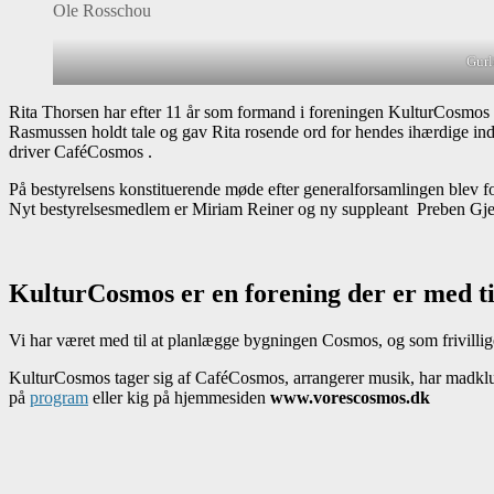
Ole Rosschou
Gurl
Rita Thorsen har efter 11 år som formand i foreningen KulturCosmos sa
Rasmussen holdt tale og gav Rita rosende ord for hendes ihærdige ind
driver CaféCosmos .
På bestyrelsens konstituerende møde efter generalforsamlingen blev
Nyt bestyrelsesmedlem er Miriam Reiner og ny suppleant Preben Gj
KulturCosmos er en forening der er med ti
Vi har været med til at planlægge bygningen Cosmos, og som frivillige 
KulturCosmos tager sig af CaféCosmos, arrangerer musik, har madkl
på
program
eller kig på hjemmesiden
www.vorescosmos.dk