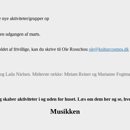
e nye aktiviteter/grupper op
den udgangen af marts.
det af frivillige, kan du skrive til Ole Rosschou
ole@kulturcosmos.dk
og Laila Nielsen. Midterste række: Miriam Reiner og Marianne Fogtma
g skaber aktiviteter i og uden for huset. Læs om dem her og se, hv
Musikken