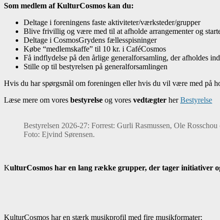
Som medlem af KulturCosmos kan du:
Deltage i foreningens faste aktiviteter/værksteder/grupper
Blive frivillig og være med til at afholde arrangementer og start
Deltage i CosmosGrydens fællesspisninger
Købe “medlemskaffe” til 10 kr. i CaféCosmos
Få indflydelse på den årlige generalforsamling, der afholdes in
Stille op til bestyrelsen på generalforsamlingen
Hvis du har spørgsmål om foreningen eller hvis du vil være med på hol
Læse mere om vores
bestyrelse
og vores
vedtægter
her
Bestyrelse
Bestyrelsen 2026-27: Forrest: Gurli Rasmussen, Ole Rosschou 
Foto: Ejvind Sørensen.
K
ulturCosmos har en lang række grupper, der tager initiativer o
KulturCosmos har en stærk musikprofil med fire musikformater: