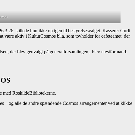
osmos
.3.26 stillede hun ikke op igen til bestyrelsesvalget. Kasserer Gurli
t være aktiv i KulturCosmos bl.a. som tovholder for cafeteamet, der
lsen, der blev genvalgt på generalforsamlingen, blev næstformand.
SMOS
jde med RoskildeBibliotekerne.
es – og alle de andre spændende Cosmos-arrangementer ved at klikke