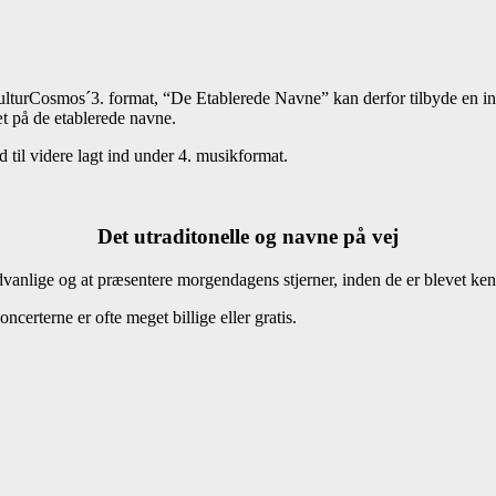
å KulturCosmos´3. format, “De Etablerede Navne” kan derfor tilbyde en 
 på de etablerede navne.
 til videre lagt ind under 4. musikformat.
Det utraditonelle og navne på vej
vanlige og at præsentere morgendagens stjerner, inden de er blevet ken
certerne er ofte meget billige eller gratis.