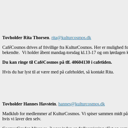
Tovholder Rita Thorsen
.
rita@kulturcosmos.dk
CaféCosmos drives af frivillige fra KulturCosmos. Her er mulighed for
bekendte. Vi holder åbent mandag-torsdag kl.13-17 og om lørdagen kl.
Du kan ringe til CaféCosmos på tlf. 40604130 i cafetiden.
Hvis du har lyst til at være med på cafeholdet, så kontakt Rita.
Tovholder Hannes Havstein
.
hannes@kulturcosmos.dk
Madklub for medlemmer af KulturCosmos. Vi spiser sammen midt på da
hvis vi laver den selv.