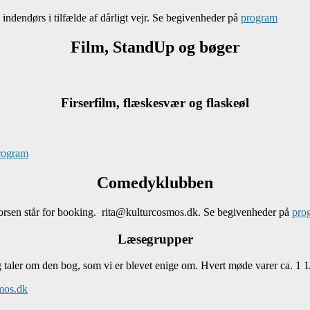
ndendørs i tilfælde af dårligt vejr. Se begivenheder på
program
Film, StandUp og bøger
Firserfilm, flæskesvær og flaskeøl
rogram
Comedyklubben
horsen står for booking. rita@kulturcosmos.dk. Se begivenheder på
pro
Læsegrupper
aler om den bog, som vi er blevet enige om. Hvert møde varer ca. 1 1/
mos.dk