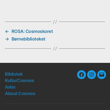
←
ROSA: Cosmoskoret
→
Børnebiblioteket
Bibliotek
Facebook
Instagra
E-
KulturCosmos
mail
Arkiv
About Cosmos