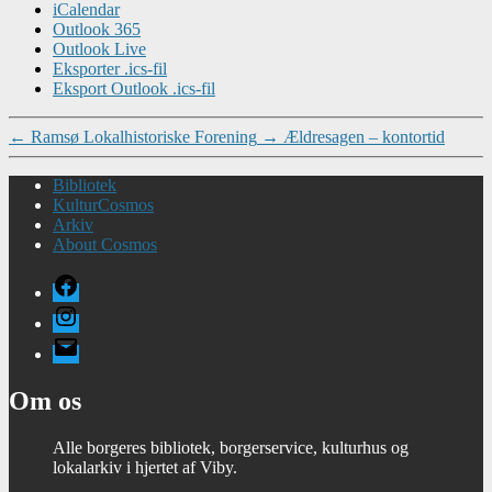
iCalendar
Outlook 365
Outlook Live
Eksporter .ics-fil
Eksport Outlook .ics-fil
←
Ramsø Lokalhistoriske Forening
→
Ældresagen – kontortid
Bibliotek
KulturCosmos
Arkiv
About Cosmos
Facebook
Instagram
E-
mail
Om os
Alle borgeres bibliotek, borgerservice, kulturhus og
lokalarkiv i hjertet af Viby.