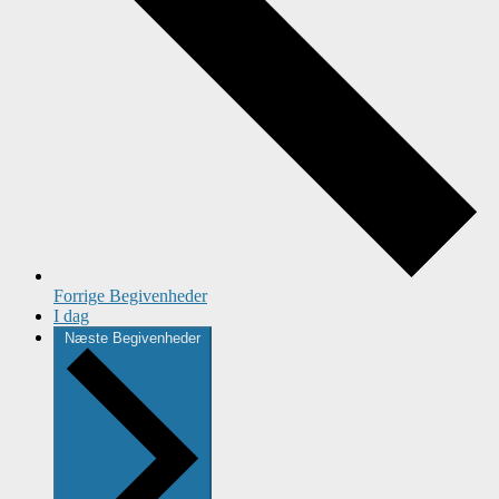
Forrige
Begivenheder
I dag
Næste
Begivenheder