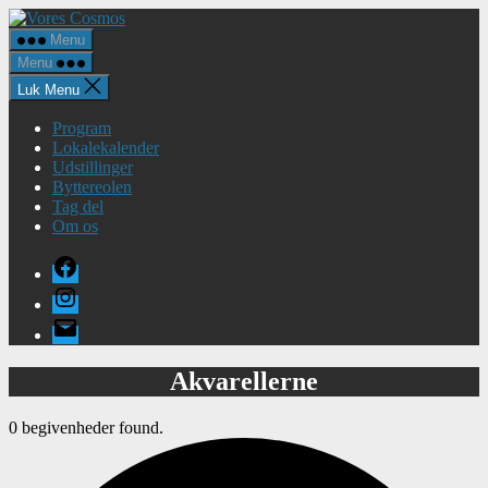
Spring
Vores
til
Cosmos
Menu
indholdet
Menu
Luk Menu
Program
Lokalekalender
Udstillinger
Byttereolen
Tag del
Om os
Facebook
Instagram
E-
mail
Akvarellerne
0 begivenheder found.