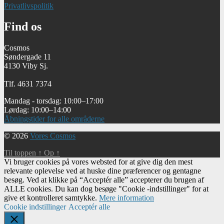
Privatlivspolitik
Find os
Cosmos
Søndergade 11
4130 Viby Sj.
Tlf. 4631 7374
Mandag - torsdag: 10:00–17:00
Lørdag: 10:00–14:00
Åbningstider for alle områderne
© 2026
Vores Cosmos
Til toppen
↑
Op
↑
Vi bruger cookies på vores websted for at give dig den mest
relevante oplevelse ved at huske dine præferencer og gentagne
besøg. Ved at klikke på “Acceptér alle” accepterer du brugen af ​​
ALLE cookies. Du kan dog besøge "Cookie -indstillinger" for at
give et kontrolleret samtykke.
Mere information
Cookie indstillinger
Acceptér alle