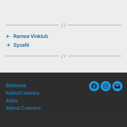
←
Ramsø Vinklub
→
Sycafé
Bibliotek
Facebook
Instagra
E-
KulturCosmos
mail
Arkiv
About Cosmos