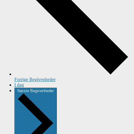
Forrige
Begivenheder
I dag
Næste
Begivenheder