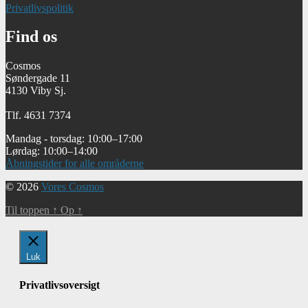
Privatlivspolitik
Find os
Cosmos
Søndergade 11
4130 Viby Sj.
Tlf. 4631 7374
Mandag - torsdag: 10:00–17:00
Lørdag: 10:00–14:00
Åbningstider for alle områderne
© 2026
Vores Cosmos
Til toppen
↑
Op
↑
Luk
Privatlivsoversigt