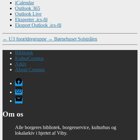
iCalendar
Outlook 365
Outlook Live
Eksporter .ics-fil
Eksport Outlook .ics-fil
←
U3 forældregruppe
→
Børnehuset Solstrålen
Bibliotek
KulturCosmos
Arkiv
About Cosmos
Facebook
Instagram
E-
mail
Om os
Alle borgeres bibliotek, borgerservice, kulturhus og
lokalarkiv i hjertet af Viby.