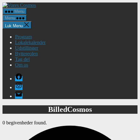
Spring
Vores
til
Cosmos
Menu
indholdet
Menu
Luk Menu
Program
Lokalekalender
Udstillinger
Byttereolen
Tag del
Om os
Facebook
Instagram
E-
mail
BilledCosmos
0 begivenheder found.