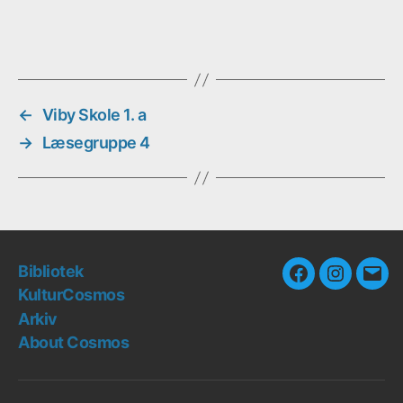
←
Viby Skole 1. a
→
Læsegruppe 4
Bibliotek
Facebook
Instagra
E-
KulturCosmos
mail
Arkiv
About Cosmos