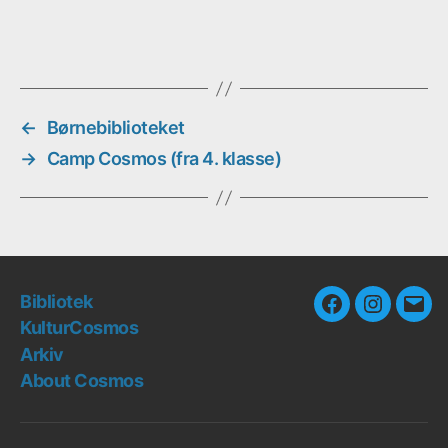
←
Børnebiblioteket
→
Camp Cosmos (fra 4. klasse)
Bibliotek
Facebook
Instagra
E-
KulturCosmos
mail
Arkiv
About Cosmos