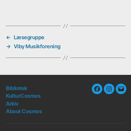
←
Læsegruppe
→
Viby Musikforening
Bibliotek
Facebook
Instagra
E-
KulturCosmos
mail
Arkiv
About Cosmos