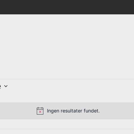
e
heder
Ingen resultater fundet.
N
o
t