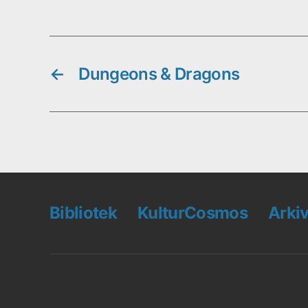
←
Dungeons & Dragons
Bibliotek
KulturCosmos
Arki