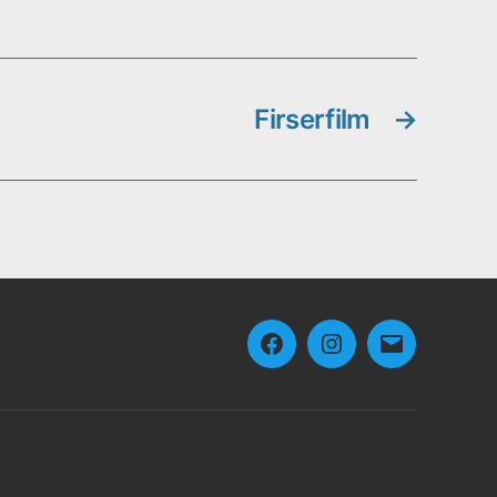
Firserfilm
→
Facebook
Instagram
E-
mail