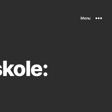
Menu
kole: