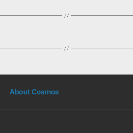
v
About Cosmos