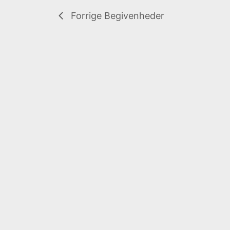
t
Forrige
Begivenheder
o
.