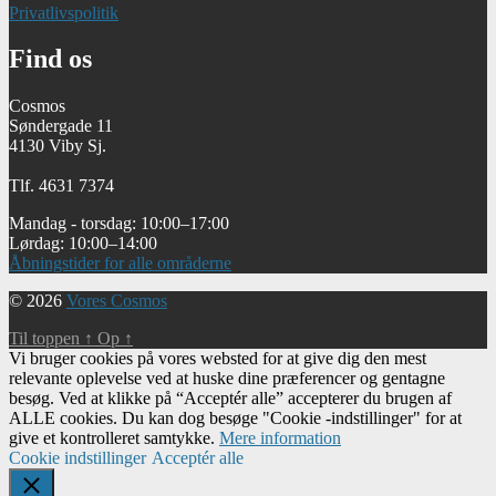
Privatlivspolitik
Find os
Cosmos
Søndergade 11
4130 Viby Sj.
Tlf. 4631 7374
Mandag - torsdag: 10:00–17:00
Lørdag: 10:00–14:00
Åbningstider for alle områderne
© 2026
Vores Cosmos
Til toppen
↑
Op
↑
Vi bruger cookies på vores websted for at give dig den mest
relevante oplevelse ved at huske dine præferencer og gentagne
besøg. Ved at klikke på “Acceptér alle” accepterer du brugen af ​​
ALLE cookies. Du kan dog besøge "Cookie -indstillinger" for at
give et kontrolleret samtykke.
Mere information
Cookie indstillinger
Acceptér alle