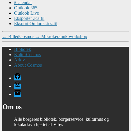
iCalendar
Outlook 365
Outlook Live
Eksporter .ics-fil
Eksport Outlook .ics-fil
←
BilledCosmos
→
Mikrokeramik workshop
Bibliotek
KulturCosmos
Arkiv
About Cosmos
Facebook
Instagram
E-
mail
Om os
Alle borgeres bibliotek, borgerservice, kulturhus og
lokalarkiv i hjertet af Viby.