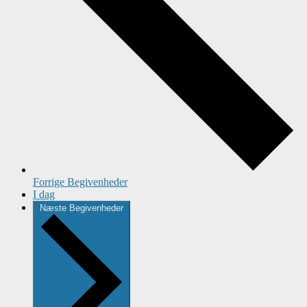
Forrige
Begivenheder
I dag
Næste
Begivenheder