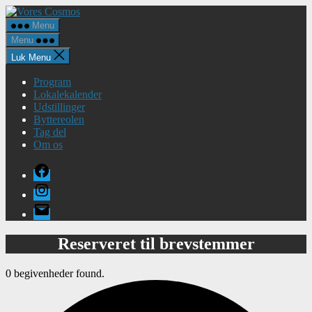
Spring
Vores
til
Cosmos
Menu
indholdet
Menu
Luk Menu
Program
Lokalekalender
Udstillinger
Byttereolen
Tag del
Om os
Facebook
Instagram
E-
mail
Reserveret til brevstemmer
0 begivenheder found.