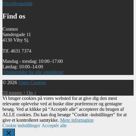
Privatlivspolitik
Find os
Cosmos
Søndergade 11
4130 Viby Sj.
Tlf. 4631 7374
Mandag - torsdag: 10:00–17:00
Lørdag: 10:00–14:00
Åbningstider for alle områderne
© 2026
Vores Cosmos
Til toppen
↑
Op
↑
Vi bruger cookies på vores websted for at give dig den mest
relevante oplevelse ved at huske dine præferencer og gentagne
besøg. Ved at klikke på “Acceptér alle” accepterer du brugen af ​​
ALLE cookies. Du kan dog besøge "Cookie -indstillinger" for at
give et kontrolleret samtykke.
Mere information
Cookie indstillinger
Acceptér alle