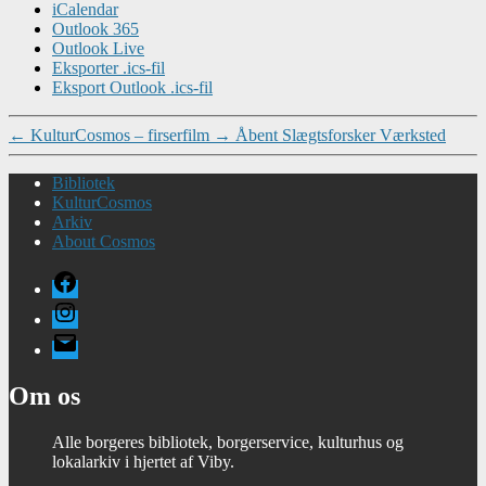
iCalendar
Outlook 365
Outlook Live
Eksporter .ics-fil
Eksport Outlook .ics-fil
←
KulturCosmos – firserfilm
→
Åbent Slægtsforsker Værksted
Bibliotek
KulturCosmos
Arkiv
About Cosmos
Facebook
Instagram
E-
mail
Om os
Alle borgeres bibliotek, borgerservice, kulturhus og
lokalarkiv i hjertet af Viby.