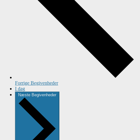
Forrige
Begivenheder
I dag
Næste
Begivenheder