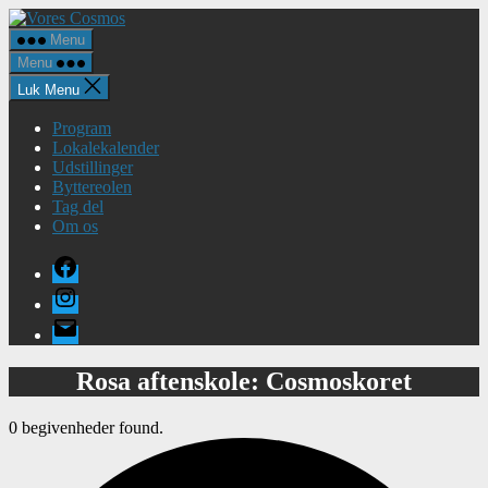
Spring
Vores
til
Cosmos
Menu
indholdet
Menu
Luk Menu
Program
Lokalekalender
Udstillinger
Byttereolen
Tag del
Om os
Facebook
Instagram
E-
mail
Rosa aftenskole: Cosmoskoret
0 begivenheder found.