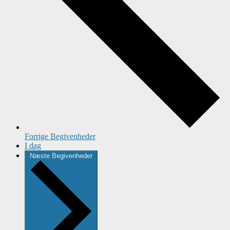
Forrige
Begivenheder
I dag
Næste
Begivenheder