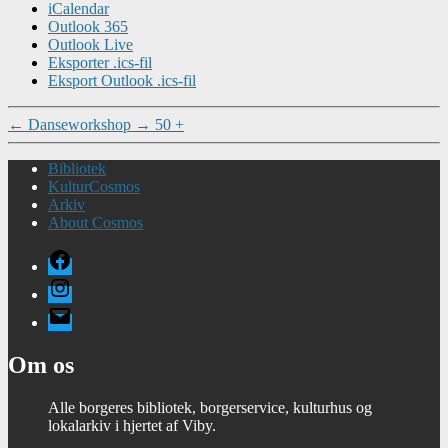
iCalendar
Outlook 365
Outlook Live
Eksporter .ics-fil
Eksport Outlook .ics-fil
←
Danseworkshop
→
50 +
Bibliotek
KulturCosmos
Arkiv
About Cosmos
Facebook
Instagram
E-
mail
Om os
Alle borgeres bibliotek, borgerservice, kulturhus og
lokalarkiv i hjertet af Viby.