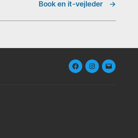
Book en it-vejleder
→
Facebook
Instagram
E-
mail