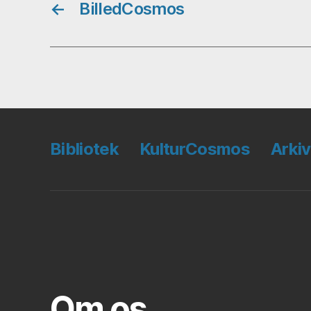
←
BilledCosmos
Bibliotek
KulturCosmos
Arkiv
Om os