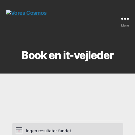
Menu
Vores
Cosmos
Book en it-vejleder
Ingen resultater fundet.
N