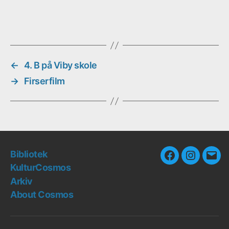
←
4. B på Viby skole
→
Firserfilm
Bibliotek
Facebook
Instagra
E-
KulturCosmos
mail
Arkiv
About Cosmos