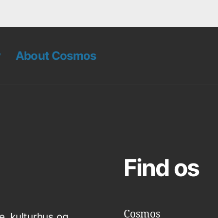
v
About Cosmos
Find os
Cosmos
e, kulturhus og