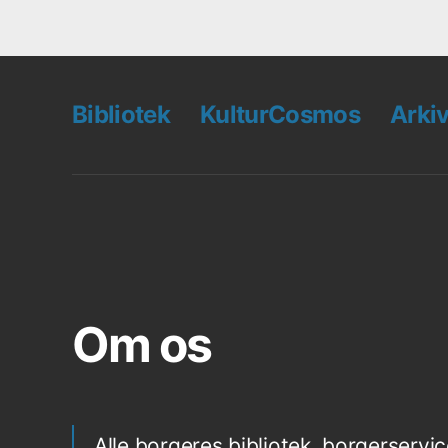
Bibliotek
KulturCosmos
Arki
Om os
Alle borgeres bibliotek, borgerservic