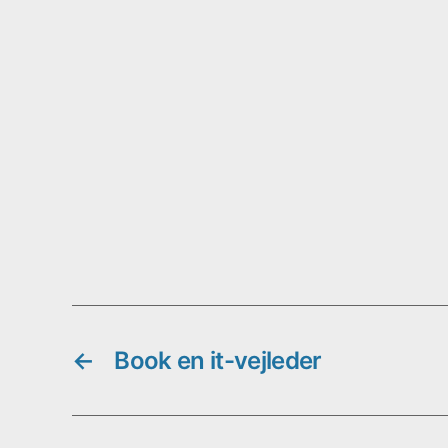
.
←
Book en it-vejleder