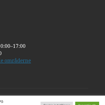
10:00–17:00
0
lle områderne
øg.
Til toppen
↑