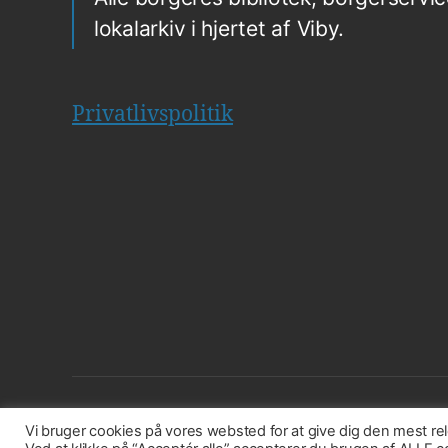
lokalarkiv i hjertet af Viby.
Privatlivspolitik
Vi bruger cookies på vores websted for at give dig den mest r
© 2026
Vores Cosmos