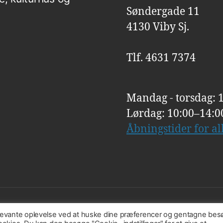
Søndergade 11
4130 Viby Sj.
Tlf. 4631 7374
Mandag - torsdag: 
Lørdag: 10:00–14:0
Åbningstider for a
elevante oplevelse ved at huske dine præferencer og gentagne bes